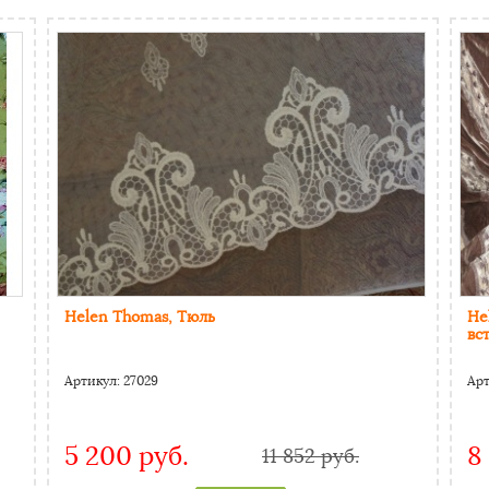
Helen Thomas, Тюль
He
вс
Артикул:
27029
Ар
5 200 руб.
8
11 852 руб.