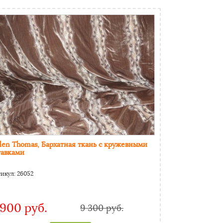
len Thomas, Бархатная ткань с кружевными
тавками
тикул:
26052
 900 руб.
9 300 руб.