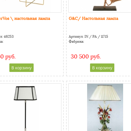
rVos \ настольная лампа
G&C/ Настольная лампа
л:
46253
Артикул:
IN / PA / 11715
а:
Фабрика:
50 руб.
30 500 руб.
CAPTCHA
CAPTCHA
Адресс
Адресс
Website URL
Website URL