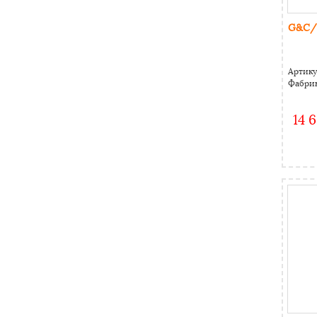
G&C/ 
Артику
Фабрик
14 