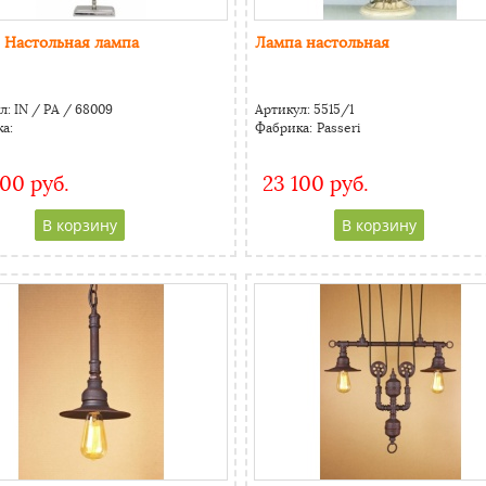
Настольная лампа
Лампа настольная
л:
IN / PA / 68009
Артикул:
5515/1
а:
Фабрика:
Passeri
600 руб.
23 100 руб.
CAPTCHA
CAPTCHA
Адресс
Адресс
Website URL
Website URL