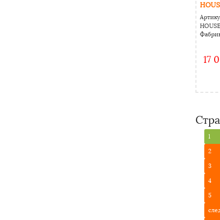
HOUS
Артику
HOUSE
Фабрик
17 
Стр
1
2
3
4
5
сле